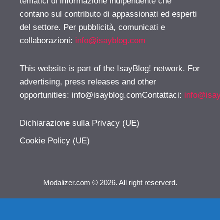
tematici di informazione indipendente che
contano sul contributo di appassionati ed esperti
del settore. Per pubblicità, comunicati e
collaborazioni:
info@isayblog.com
This website is part of the IsayBlog! network. For
advertising, press releases and other
opportunities:
info@isayblog.comContattaci
:
info@isa
Dichiarazione sulla Privacy (UE)
Cookie Policy (UE)
Modalizer.com © 2026. All right reserverd.