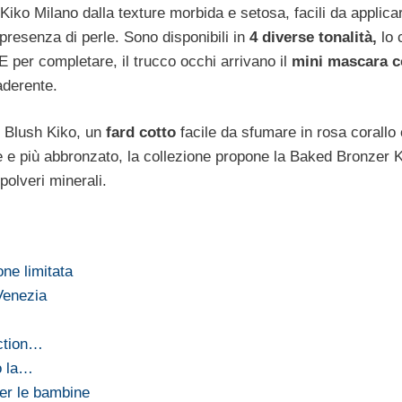
Kiko Milano dalla texture morbida e setosa, facili da applica
 presenza di perle. Sono disponibili in
4 diverse tonalità,
lo
E per completare, il trucco occhi arrivano il
mini mascara c
aderente.
 Blush Kiko, un
fard cotto
facile da sfumare in rosa corallo
le e più abbronzato, la collezione propone la Baked Bronzer 
polveri minerali.
one limitata
Venezia
ection…
o la…
er le bambine