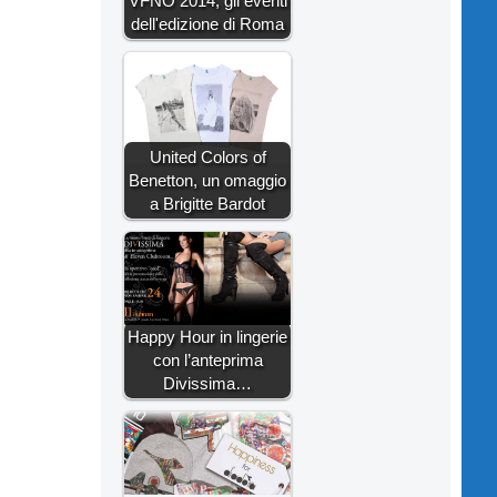
VFNO 2014, gli eventi
dell'edizione di Roma
United Colors of
Benetton, un omaggio
a Brigitte Bardot
Happy Hour in lingerie
con l’anteprima
Divissima…