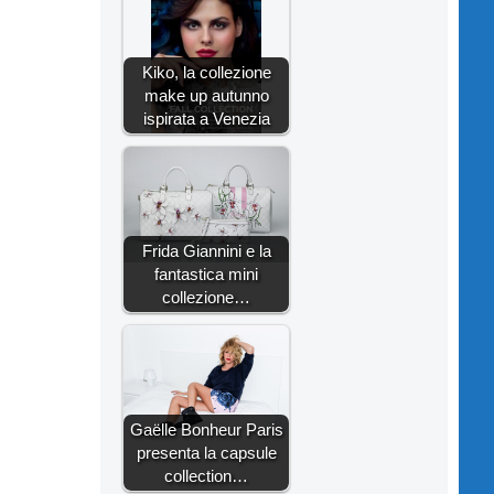
Kiko, la collezione
make up autunno
ispirata a Venezia
Frida Giannini e la
fantastica mini
collezione…
Gaëlle Bonheur Paris
presenta la capsule
collection…