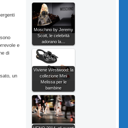
mergenti
Moschino by Jeremy
Scott, le celebrità
 sono
adorano la…
orrevole e
ne di
Viviene Westwood: la
sato, un
collezione Mini
Melissa per le
bambine