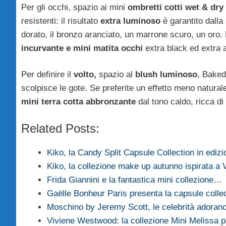
Per gli occhi, spazio ai mini
ombretti cotti wet & dry
resistenti: il risultato
extra luminoso
è garantito dalla
dorato, il bronzo aranciato, un marrone scuro, un oro. 
incurvante e mini matita occhi
extra black ed extra 
Per definire il
volto,
spazio
al
blush luminoso
, Baked
scolpisce le gote. Se preferite un effetto meno natura
mini terra cotta abbronzante
dal tono caldo, ricca di 
Related Posts:
Kiko, la Candy Split Capsule Collection in edizi
Kiko, la collezione make up autunno ispirata a 
Frida Giannini e la fantastica mini collezione…
Gaëlle Bonheur Paris presenta la capsule coll
Moschino by Jeremy Scott, le celebrità adoran
Viviene Westwood: la collezione Mini Melissa p