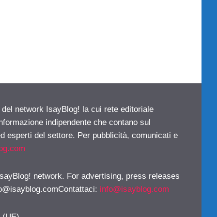
 del network IsayBlog! la cui rete editoriale
 informazione indipendente che contano sul
d esperti del settore. Per pubblicità, comunicati e
log.com
 IsayBlog! network. For advertising, press releases
fo@isayblog.comContattaci
:
info@isayblog.com
y (UE)