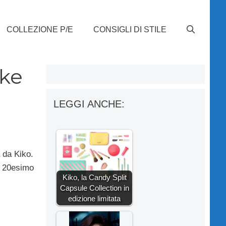
COLLEZIONE P/E
CONSIGLI DI STILE
ake
LEGGI ANCHE:
 da Kiko.
uo 20esimo
Kiko, la Candy Split
Capsule Collection in
edizione limitata