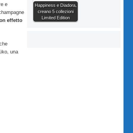
re e
Happiness e Diadora,
creano 5 collezioni
champagne
Limited Edition
on effetto
 che
Kiko, una