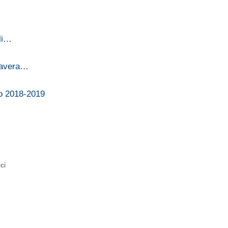
li…
imavera…
no 2018-2019
ci