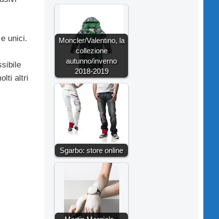
e unici.
Moncler/Valentino, la
collezione
autunno/inverno
ssibile
2018-2019
lti altri
Sgarbo: store online