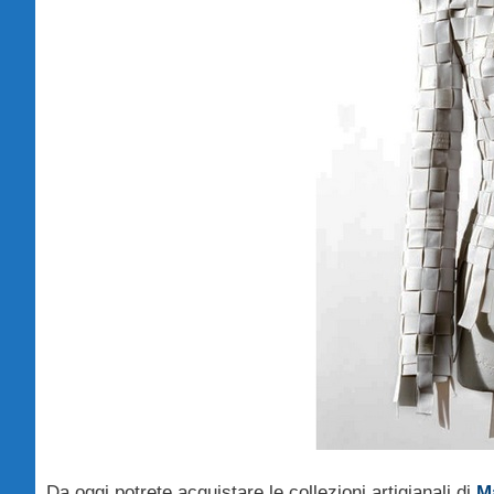
Da oggi potrete acquistare le collezioni artigianali di
M