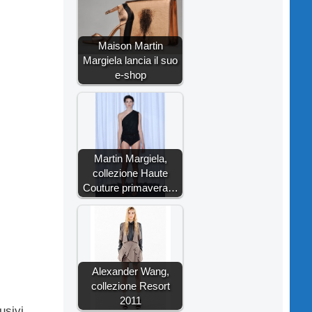
Maison Martin
Margiela lancia il suo
e-shop
Martin Margiela,
collezione Haute
Couture primavera…
Alexander Wang,
collezione Resort
2011
usivi