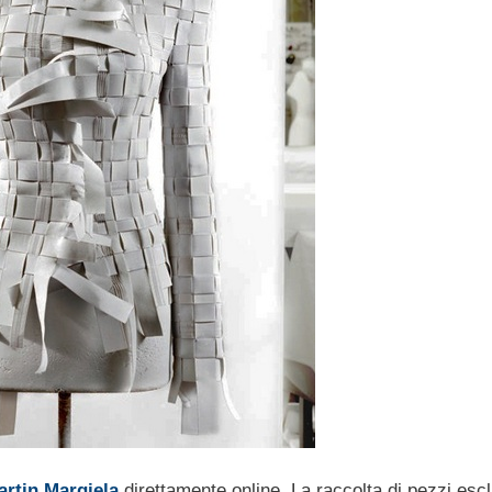
artin Margiela
direttamente online. La raccolta di pezzi escl