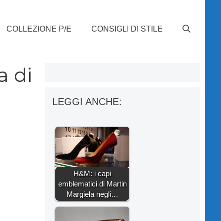
COLLEZIONE P/E
CONSIGLI DI STILE
a di
LEGGI ANCHE:
H&M: i capi
emblematici di Martin
Margiela negli…