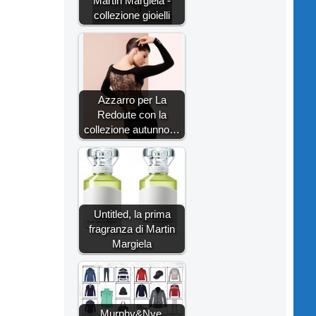
Martin Margiela -
collezione gioielli
Azzarro per La
Redoute con la
collezione autunno…
Untitled, la prima
fragranza di Martin
Margiela
Murphy&Nye,