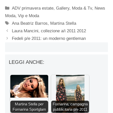
Categorie
ADV primavera estate
,
Gallery
,
Moda & Tv
,
News
Moda
,
Vip e Moda
Tag
Ana Beatriz Barros
,
Martina Stella
Laura Mancini, collezione a/i 2011 2012
Fedeli p/e 2011: un moderno gentleman
LEGGI ANCHE:
Martina Stella per
Fornarina, campagna
Fornarina Sportglam
pubblicitaria p/e 2011