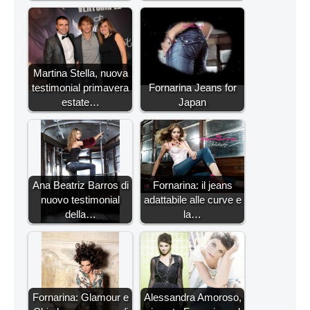
Martina Stella, nuova
testimonial primavera
Fornarina Jeans for
estate…
Japan
Ana Beatriz Barros di
Fornarina: il jeans
nuovo testimonial
adattabile alle curve e
della…
la…
Fornarina: Glamour e
Alessandra Amoroso,