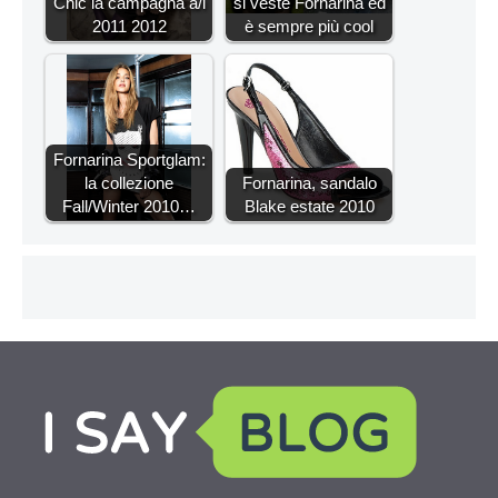
Chic la campagna a/i
si veste Fornarina ed
2011 2012
è sempre più cool
Fornarina Sportglam:
la collezione
Fornarina, sandalo
Fall/Winter 2010…
Blake estate 2010