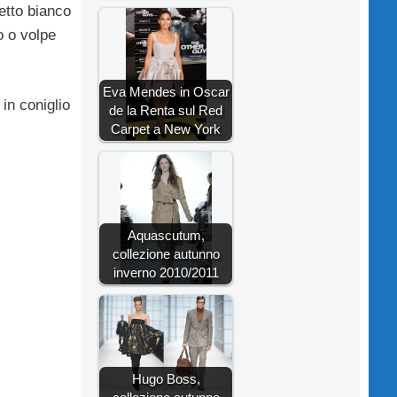
etto bianco
o o volpe
Eva Mendes in Oscar
in coniglio
de la Renta sul Red
Carpet a New York
Aquascutum,
collezione autunno
inverno 2010/2011
Hugo Boss,