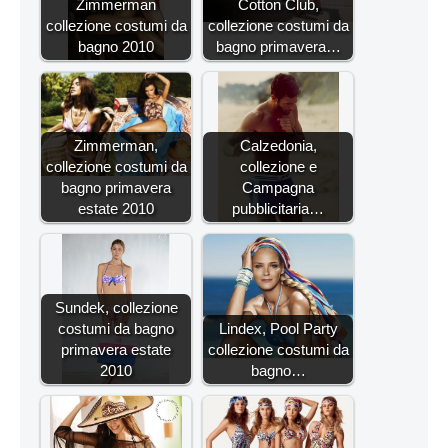
Zimmerman
Cotton Club,
collezione costumi da
collezione costumi da
bagno 2010
bagno primavera…
Zimmerman,
Calzedonia,
collezione costumi da
collezione e
bagno primavera
Campagna
estate 2010
pubblicitaria…
Sundek, collezione
costumi da bagno
Lindex, Pool Party
primavera estate
collezione costumi da
2010
bagno…