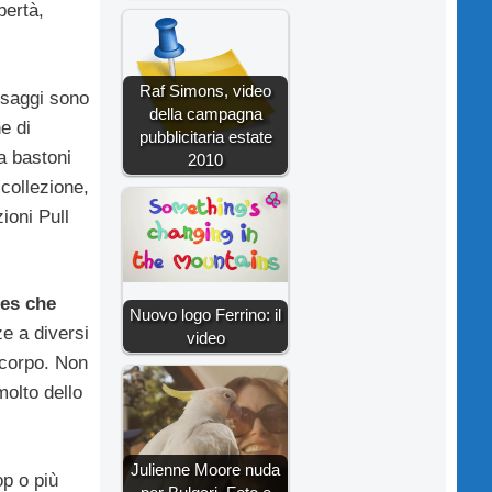
bertà,
Raf Simons, video
esaggi sono
della campagna
e di
pubblicitaria estate
a bastoni
2010
 collezione,
ioni Pull
es che
Nuovo logo Ferrino: il
ze a diversi
video
 corpo. Non
molto dello
Julienne Moore nuda
op o più