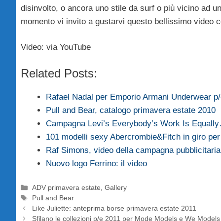
disinvolto, o ancora uno stile da surf o più vicino ad un
momento vi invito a gustarvi questo bellissimo video 
Video: via YouTube
Related Posts:
Rafael Nadal per Emporio Armani Underwear p/
Pull and Bear, catalogo primavera estate 2010
Campagna Levi’s Everybody’s Work Is Equall
101 modelli sexy Abercrombie&Fitch in giro per
Raf Simons, video della campagna pubblicitaria
Nuovo logo Ferrino: il video
Categorie
ADV primavera estate
,
Gallery
Tag
Pull and Bear
Like Juliette: anteprima borse primavera estate 2011
Sfilano le collezioni p/e 2011 per Mode Models e We Models 