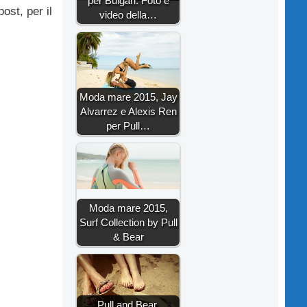
per Bulgari. Foto e
ost, per il
video della…
Moda mare 2015, Jay
Alvarrez e Alexis Ren
per Pull…
Moda mare 2015,
Surf Collection by Pull
& Bear
Pull and Bear,