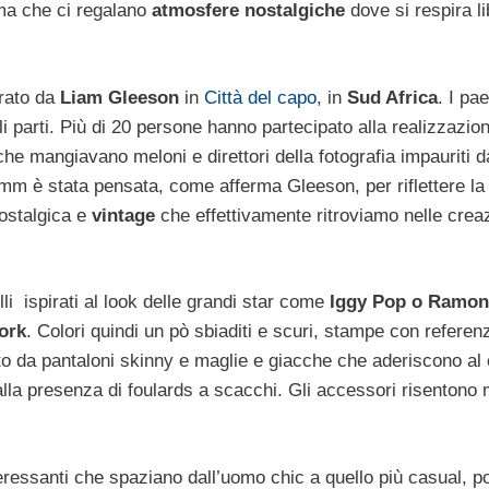
 ma che ci regalano
atmosfere nostalgiche
dove si respira li
irato da
Liam Gleeson
in
Città del capo
, in
Sud Africa
. I pa
li parti. Più di 20 persone hanno partecipato alla realizzazion
he mangiavano meloni e direttori della fotografia impauriti d
 8mm è stata pensata, come afferma Gleeson, per riflettere la
nostalgica e
vintage
che effettivamente ritroviamo nelle creaz
li ispirati al look delle grandi star come
Iggy Pop o Ramon
ork
. Colori quindi un pò sbiaditi e scuri, stampe con referen
enuto da pantaloni skinny e maglie e giacche che aderiscono al
dalla presenza di foulards a scacchi. Gli accessori risentono 
teressanti che spaziano dall’uomo chic a quello più casual, p