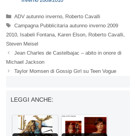
inverno 2009/2010
Categorie
ADV autunno inverno
,
Roberto Cavalli
Tag
Campagna Pubblicitaria autunno inverno 2009
2010
,
Isabeli Fontana
,
Karen Elson
,
Roberto Cavalli
,
Steven Meisel
Jean Charles de Castelbajac – abito in onore di
Michael Jackson
Taylor Momsen di Gossip Girl su Teen Vogue
LEGGI ANCHE: