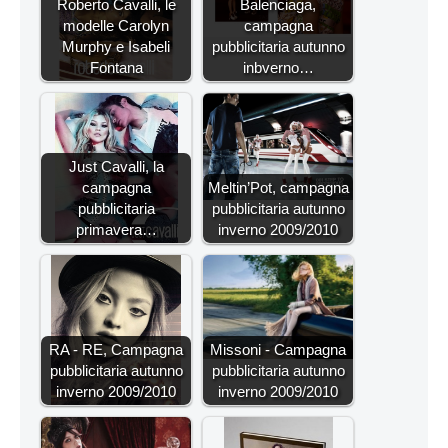
Roberto Cavalli, le
Balenciaga,
modelle Carolyn
campagna
Murphy e Isabeli
pubblicitaria autunno
Fontana
inbverno…
Just Cavalli, la
campagna
Meltin’Pot, campagna
pubblicitaria
pubblicitaria autunno
primavera…
inverno 2009/2010
RA - RE, Campagna
Missoni - Campagna
pubblicitaria autunno
pubblicitaria autunno
inverno 2009/2010
inverno 2009/2010