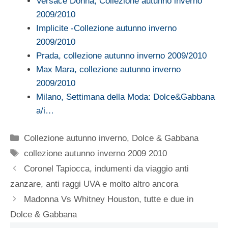
Versace Donna, Collezione autunno inverno
2009/2010
Implicite -Collezione autunno inverno
2009/2010
Prada, collezione autunno inverno 2009/2010
Max Mara, collezione autunno inverno
2009/2010
Milano, Settimana della Moda: Dolce&Gabbana
a/i…
Categorie
Collezione autunno inverno
,
Dolce & Gabbana
Tag
collezione autunno inverno 2009 2010
Coronel Tapiocca, indumenti da viaggio anti
zanzare, anti raggi UVA e molto altro ancora
Madonna Vs Whitney Houston, tutte e due in
Dolce & Gabbana