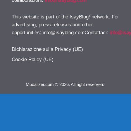
collaborazioni:
info@isayblog.com
This website is part of the IsayBlog! network. For
advertising, press releases and other
opportunities:
info@isayblog.comContattaci
:
info@isa
Dichiarazione sulla Privacy (UE)
Cookie Policy (UE)
Modalizer.com © 2026. All right reserverd.