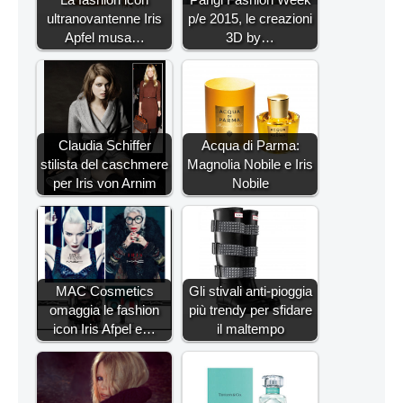
ultranovantenne Iris
p/e 2015, le creazioni
Apfel musa…
3D by…
Claudia Schiffer
Acqua di Parma:
stilista del caschmere
Magnolia Nobile e Iris
per Iris von Arnim
Nobile
MAC Cosmetics
Gli stivali anti-pioggia
omaggia le fashion
più trendy per sfidare
icon Iris Afpel e…
il maltempo