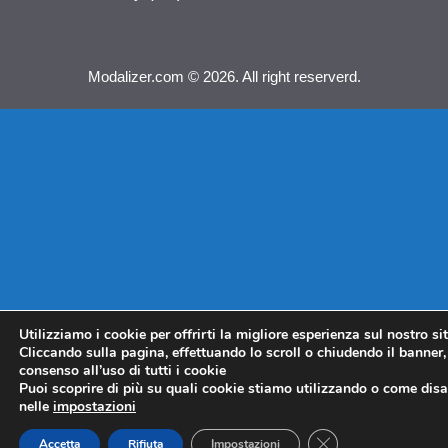
Modalizer.com © 2026. All right reserverd.
Utilizziamo i cookie per offrirti la migliore esperienza sul nostro si
Cliccando sulla pagina, effettuando lo scroll o chiudendo il banner, 
consenso all’uso di tutti i cookie
Puoi scoprire di più su quali cookie stiamo utilizzando o come disat
nelle
impostazioni
CLOSE GDPR COO
Accetta
Rifiuta
Impostazioni