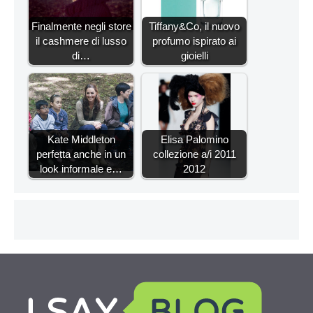
Finalmente negli store
Tiffany&Co, il nuovo
il cashmere di lusso
profumo ispirato ai
di…
gioielli
Kate Middleton
Elisa Palomino
perfetta anche in un
collezione a/i 2011
look informale e…
2012