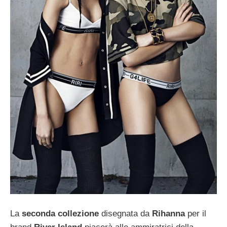
La
seconda collezione
disegnata da
Rihanna
per il