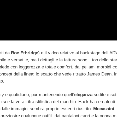
ati da
Roe Ethridge
) e il video relativo al backstage dell’AD
bile e versatile, ma i dettagli e la fattura sono il top dello st
piede con leggerezza e totale comfort, dai pellami morbidi c
ncept della linea: lo scatto che vede ritratto James Dean, i
to.
sy
e quotidiano, pur mantenendo quell’
eleganza
sottile e so
tuisce la vera cifra stilistica del marchio. Hack ha cercato di
e dalle immagini sembra proprio esserci riuscito.
Mocassini
l
impreziosire qualunque outfit, dai pantaloni capri e la gonna mi