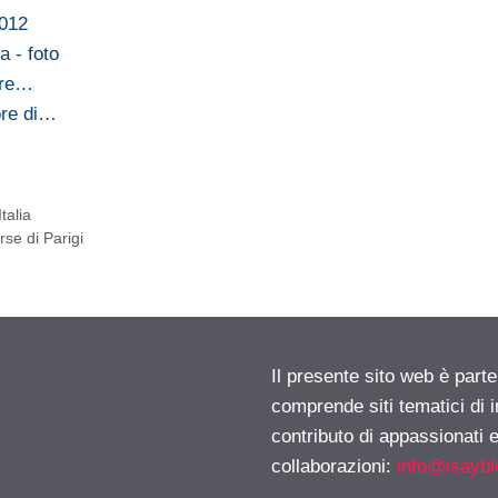
2012
a - foto
ure…
ore di…
talia
se di Parigi
Il presente sito web è parte
comprende siti tematici di
contributo di appassionati e
collaborazioni:
info@isayb