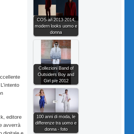
COS a/i 2013-2014,
modern looks uomo e
donna
Collezioni Band of
Outsiders Boy and
eccellente
Girl p/e 2012
 L’intento
n
100 anni di moda, le
k, editore
differenze tra uomo e
e avverrà
donna - foto
o digitale e