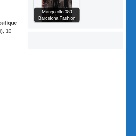
Mango allo 080
Barcelona Fashion
outique
i), 10