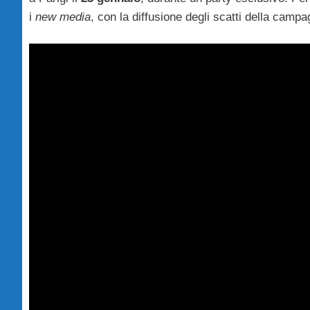
i
new media
, con la diffusione degli scatti della camp