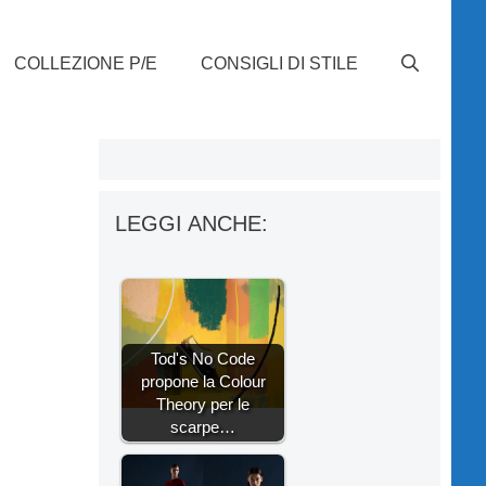
COLLEZIONE P/E
CONSIGLI DI STILE
LEGGI ANCHE:
Tod's No Code
propone la Colour
Theory per le
scarpe…