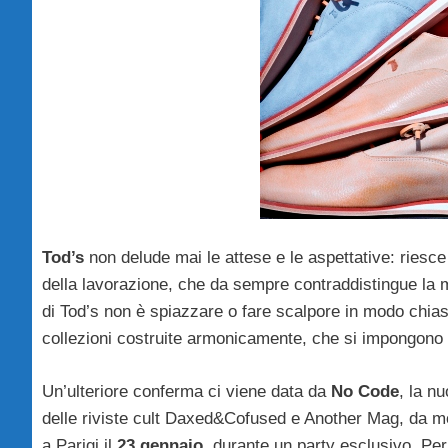
Tod’s
non delude mai le attese e le aspettative: riesce 
della lavorazione, che da sempre contraddistingue la ma
di Tod’s non è spiazzare o fare scalpore in modo chiasso
collezioni costruite armonicamente, che si impongono p
Un’ulteriore conferma ci viene data da
No Code
, la n
delle riviste cult Daxed&Cofused e Another Mag, da mol
a Parigi il
23 gennaio
, durante un party esclusivo. Per 