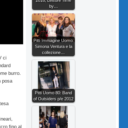
2016, Leisure Time
by…
Pitti Immagine Uomo:
Simona Ventura e la
collezione…
V ci
andard
ome burro.
n posa
Pitti Uomo 80: Band
of Outsiders p/e 2012
ttesa
ineari,
cro fino al