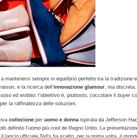
a mantenersi sempre in equilibrio perfetto tra la tradizione 
ison, e la ricerca dell’
innovazione glamour
, ma discreta.
so ed esibito: l’obiettivo è, piuttosto, coccolare il
buyer
co
er la raffinatezza delle soluzioni.
uova
collezione
per
uomo e donna
ispirata da Jefferson Hac
ti definito l’uomo più
cool
de Regno Unito. La presentazion
il lancio ufficiale Tod’s ha scelto, per la prima volta, il mond