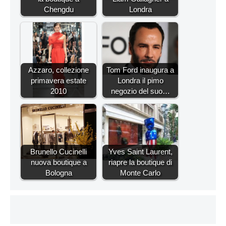
Chengdu
Londra
Azzaro, collezione
Tom Ford inaugura a
primavera estate
Londra il pimo
2010
negozio del suo…
Brunello Cucinelli
Yves Saint Laurent,
nuova boutique a
riapre la boutique di
Bologna
Monte Carlo