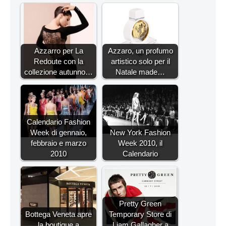
Azzarro per La
Azzaro, un profumo
Redoute con la
artistico solo per il
collezione autunno…
Natale made…
Calendario Fashion
Week di gennaio,
New York Fashion
febbraio e marzo
Week 2010, il
2010
Calendario
Pretty Green
Bottega Veneta apre
Temporary Store di
la boutique a
Liam Gallagher a