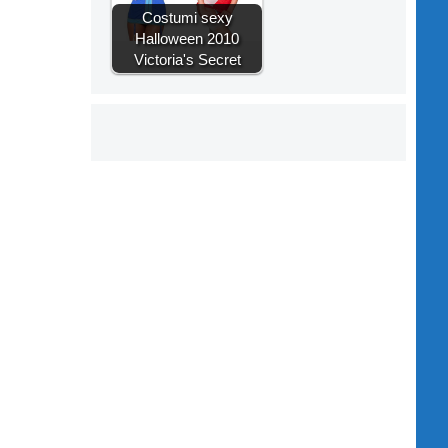
Costumi sexy
Halloween 2010
Victoria's Secret