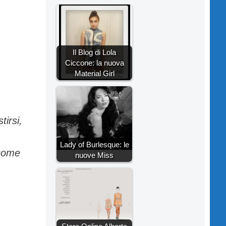
Il Blog di Lola
Ciccone: la nuova
Material Girl
irsi,
Lady of Burlesque: le
 come
nuove Miss