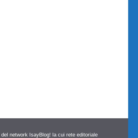
 del network IsayBlog! la cui rete editoriale