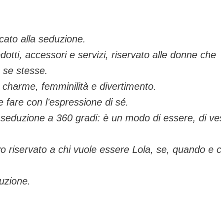
ato alla seduzione.
tti, accessori e servizi, riservato alle donne che
a se stesse.
charme, femminilità e divertimento.
 fare con l’espressione di sé.
seduzione a 360 gradi: è un modo di essere, di vest
vo riservato a chi vuole essere Lola, se, quando e
uzione.