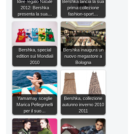
Idee regalo Natale
Bershka lancia la sua
2012: Bershka
prima collezione
presenta la sua…
fashion-sport…
Bershka, special
Bershka inaugura un
edition sui Mondiali
nuovo megastore a
2010
Bologna
Yamamay sceglie
Bershka, collezione
Marica Pellegrinelli
autunno inverno 2010
per il suo…
2011