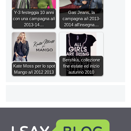
Y-3 festeggia 10 anni
Gas Jeans, la
con una campagna a/i
campagna a/i 2013-
2013-14…
2014 all'insegna…
Bershka, collezione
Kate Moss per lo spot
fine estate ed inizio
Mango a/i 2012 2013
autunno 2010