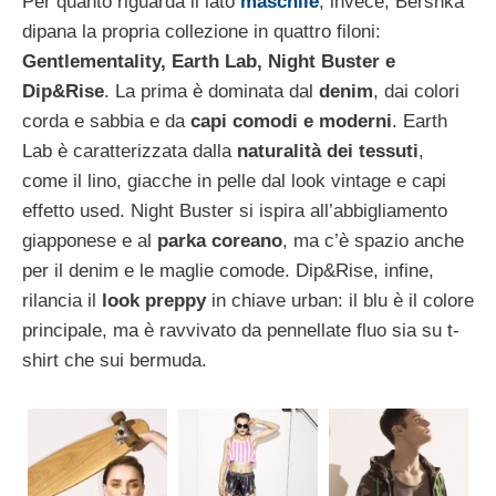
Per quanto riguarda il lato
maschile
, invece, Bershka
dipana la propria collezione in quattro filoni:
Gentlementality, Earth Lab, Night Buster e
Dip&Rise
. La prima è dominata dal
denim
, dai colori
corda e sabbia e da
capi comodi e moderni
. Earth
Lab è caratterizzata dalla
naturalità dei tessuti
,
come il lino, giacche in pelle dal look vintage e capi
effetto used. Night Buster si ispira all’abbigliamento
giapponese e al
parka coreano
, ma c’è spazio anche
per il denim e le maglie comode. Dip&Rise, infine,
rilancia il
look preppy
in chiave urban: il blu è il colore
principale, ma è ravvivato da pennellate fluo sia su t-
shirt che sui bermuda.