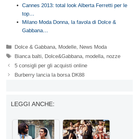
Cannes 2013: total look Alberta Ferretti per le
top…
Milano Moda Donna, la favola di Dolce &
Gabbana…
Categorie
Dolce & Gabbana
,
Modelle
,
News Moda
Tag
Bianca balti
,
Dolce&Gabbana
,
modella
,
nozze
5 consigli per gli acquisti online
Burberry lancia la borsa DK88
LEGGI ANCHE: