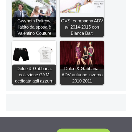
Gwyneth Paltrow,
OVS, campagna ADV
l’abito da sposa è
a/i 2014-2015 con
Valentino Couture
Bianca Balti
Dolce & Gabbana:
Dolce & Gabbana,
collezione GYM
ADV autunno inverno
dedicata agli azzurri
2010 2011