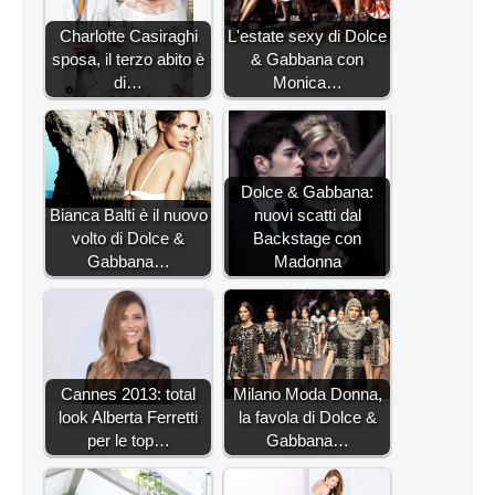
Charlotte Casiraghi
L'estate sexy di Dolce
sposa, il terzo abito è
& Gabbana con
di…
Monica…
Dolce & Gabbana:
Bianca Balti è il nuovo
nuovi scatti dal
volto di Dolce &
Backstage con
Gabbana…
Madonna
Cannes 2013: total
Milano Moda Donna,
look Alberta Ferretti
la favola di Dolce &
per le top…
Gabbana…