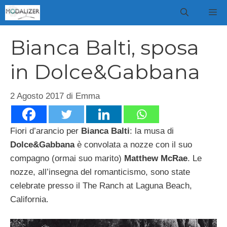
Vai
M
al
contenuto
Bianca Balti, sposa
in Dolce&Gabbana
2 Agosto 2017
di
Emma
Fiori d’arancio per
Bianca Balti
: la musa di
Dolce&Gabbana
è convolata a nozze con il suo
compagno (ormai suo marito)
Matthew McRae
. Le
nozze, all’insegna del romanticismo, sono state
celebrate presso il The Ranch at Laguna Beach,
California.