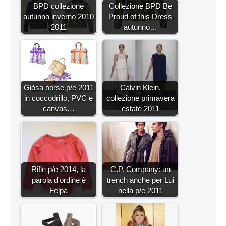
BPD collezione
Collezione BPD Be
autunno inverno 2010
Proud of this Dress
2011
autunno…
Giòsa borse p/e 2011
Calvin Klein,
in coccodrillo, PVC e
collezione primavera
canvas…
estate 2011
Rifle p/e 2014, la
C.P. Company: un
parola d'ordine è
trench anche per Lui
Felpa
nella p/e 2011