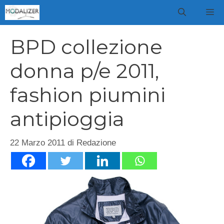
Vai
M
al
contenuto
BPD collezione
donna p/e 2011,
fashion piumini
antipioggia
22 Marzo 2011
di
Redazione