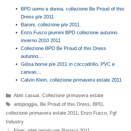
BPD uomo e donna, collezione Be Proud of this
Dress p/e 2011
Baroni, collezione p/e 2011
Enzo Fusco piumini BPD collezione autunno
inverno 2010 2011
Collezione BPD Be Proud of this Dress
autunno…
Giòsa borse p/e 2011 in coccodrillo, PVC e
canvas…
Calvin Klein, collezione primavera estate 2011
Categorie
Abiti casual
,
Collezione primavera estate
Tag
antipioggia
,
Be Proud of this Dress
,
BPD
,
collezione primavera estate 2011
,
Enzo Fusco
,
Fgf
Industry
Eties: idee regalo per Pasqua 2011