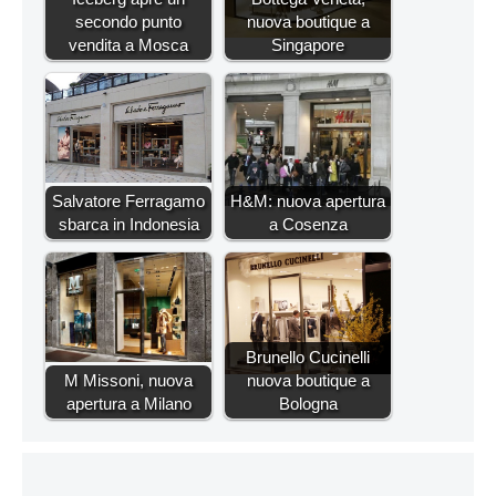
secondo punto
nuova boutique a
vendita a Mosca
Singapore
Salvatore Ferragamo
H&M: nuova apertura
sbarca in Indonesia
a Cosenza
Brunello Cucinelli
M Missoni, nuova
nuova boutique a
apertura a Milano
Bologna