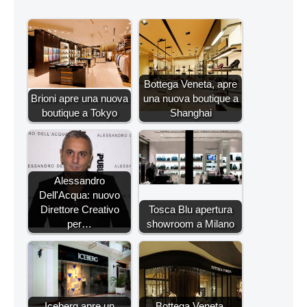
Bottega Veneta, apre
Brioni apre una nuova
una nuova boutique a
boutique a Tokyo
Shanghai
Alessandro
Dell'Acqua: nuovo
Direttore Creativo
Tosca Blu apertura
per…
showroom a Milano
Iceberg apre un
Bottega Veneta,