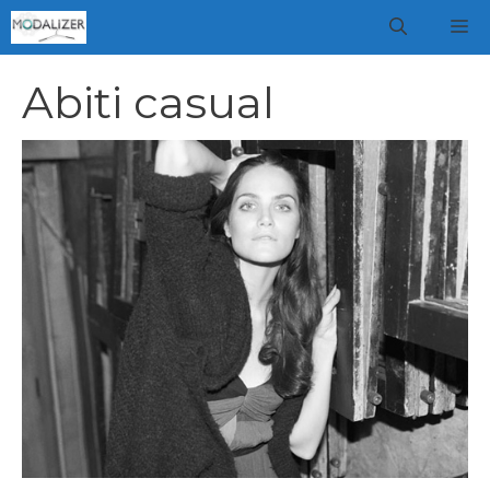
Vai
M
al
contenuto
Abiti casual