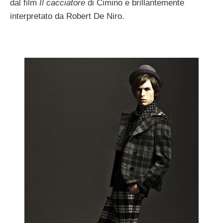
dal film
Il cacciatore
di Cimino e brillantemente
interpretato da Robert De Niro.