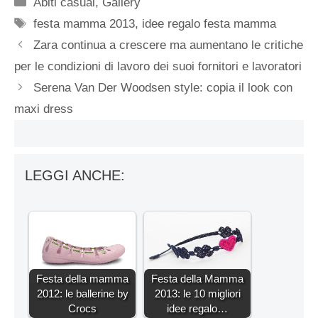
Categorie
Abiti casual
,
Gallery
Tag
festa mamma 2013
,
idee regalo festa mamma
Zara continua a crescere ma aumentano le critiche
per le condizioni di lavoro dei suoi fornitori e lavoratori
Serena Van Der Woodsen style: copia il look con
maxi dress
LEGGI ANCHE:
Festa della mamma
Festa della Mamma
2012: le ballerine by
2013: le 10 migliori
Crocs
idee regalo…