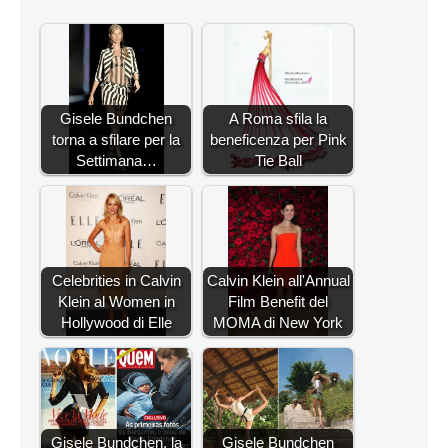
Gisele Bundchen
A Roma sfila la
torna a sfilare per la
beneficenza per Pink
Settimana…
Tie Ball
Celebrities in Calvin
Calvin Klein all'Annua​l
Klein al Women in
Film Benefit del
Hollywood di Elle
MOMA di New York
Gisele Bundchen, la
Gisele Bundchen