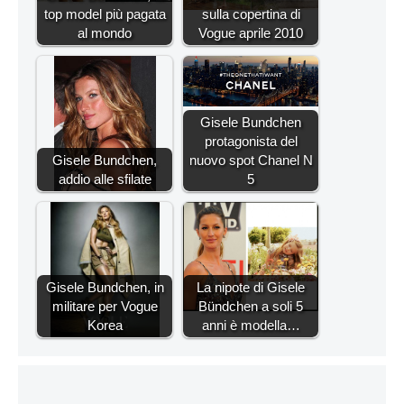
top model più pagata
sulla copertina di
al mondo
Vogue aprile 2010
Gisele Bundchen
protagonista del
Gisele Bundchen,
nuovo spot Chanel N
addio alle sfilate
5
Gisele Bundchen, in
La nipote di Gisele
militare per Vogue
Bündchen a soli 5
Korea
anni è modella…