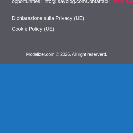
opportunities:
info@isayblog.comContattaci
:
info@isa
Dichiarazione sulla Privacy (UE)
Cookie Policy (UE)
Modalizer.com © 2026. All right reserverd.