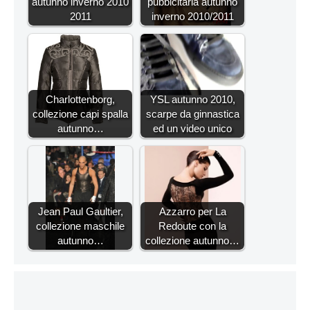
autunno inverno 2010
pubblcitaria autunno
2011
inverno 2010/2011
Charlottenborg,
YSL autunno 2010,
collezione capi spalla
scarpe da ginnastica
autunno…
ed un video unico
Jean Paul Gaultier,
Azzarro per La
collezione maschile
Redoute con la
autunno…
collezione autunno…