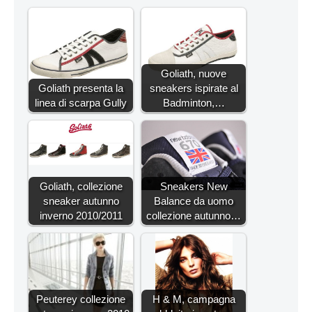
Goliath, nuove
Goliath presenta la
sneakers ispirate al
linea di scarpa Gully
Badminton,…
Goliath, collezione
Sneakers New
sneaker autunno
Balance da uomo
inverno 2010/2011
collezione autunno…
Peuterey collezione
H & M, campagna