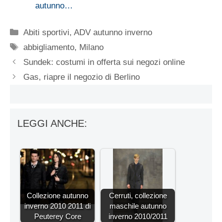
autunno…
Categorie
Abiti sportivi
,
ADV autunno inverno
Tag
abbigliamento
,
Milano
Sundek: costumi in offerta sui negozi online
Gas, riapre il negozio di Berlino
LEGGI ANCHE:
Collezione autunno
Cerruti, collezione
inverno 2010 2011 di
maschile autunno
Peuterey Core
inverno 2010/2011