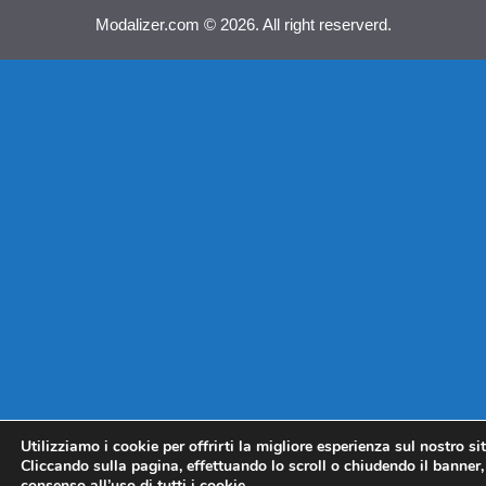
Modalizer.com © 2026. All right reserverd.
Utilizziamo i cookie per offrirti la migliore esperienza sul nostro si
Cliccando sulla pagina, effettuando lo scroll o chiudendo il banner, 
consenso all’uso di tutti i cookie