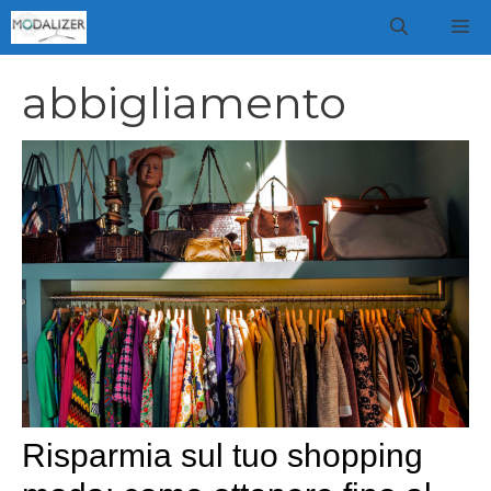
Vai
M
al
contenuto
abbigliamento
Risparmia sul tuo shopping