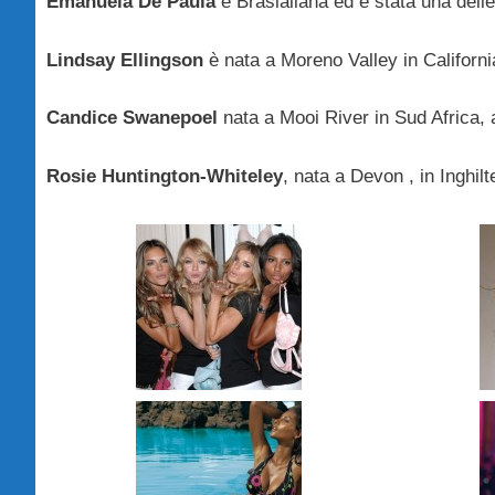
Emanuela De Paula
è Brasialiana ed è stata una del
Lindsay Ellingson
è nata a Moreno Valley in Californi
Candice Swanepoel
nata a Mooi River in Sud Africa, 
Rosie Huntington-Whiteley
, nata a Devon , in Inghilt