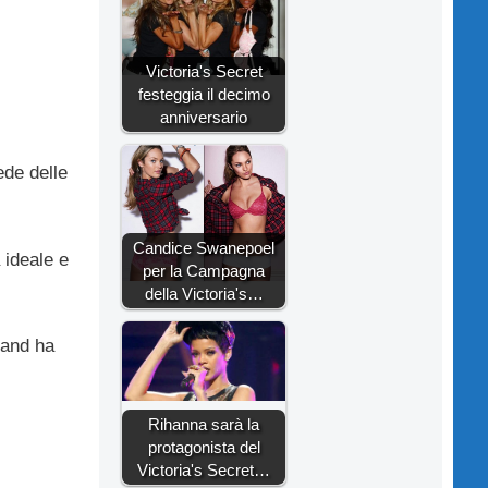
Victoria's Secret
festeggia il decimo
anniversario
ede delle
Candice Swanepoel
 ideale e
per la Campagna
della Victoria's…
brand ha
Rihanna sarà la
protagonista del
Victoria's Secret…