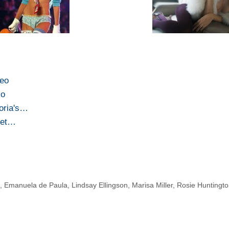
deo
io
oria's…
cret…
n
,
Emanuela de Paula
,
Lindsay Ellingson
,
Marisa Miller
,
Rosie Huntingto