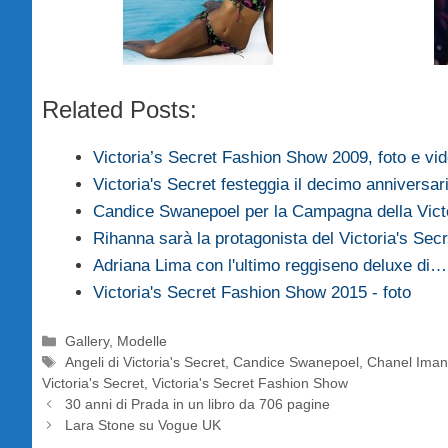
Related Posts:
Victoria’s Secret Fashion Show 2009, foto e vi
Victoria's Secret festeggia il decimo anniversar
Candice Swanepoel per la Campagna della Vict
Rihanna sarà la protagonista del Victoria's Se
Adriana Lima con l'ultimo reggiseno deluxe di…
Victoria's Secret Fashion Show 2015 - foto
Categorie
Gallery
,
Modelle
Tag
Angeli di Victoria's Secret
,
Candice Swanepoel
,
Chanel Ima
Victoria's Secret
,
Victoria's Secret Fashion Show
30 anni di Prada in un libro da 706 pagine
Lara Stone su Vogue UK