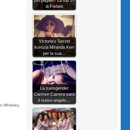
più pagate? La top 10
di Forbes
Victoria's Secret
licenzia Miranda Kerr
per la sua…
La transgender
Carmen Carrera sarà
il nuovo angelo…
n-Whiteley
,