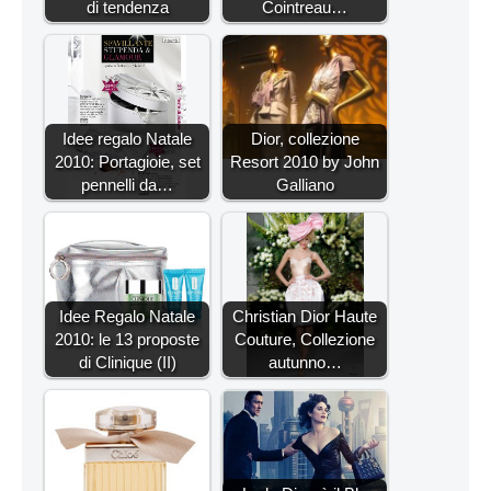
di tendenza
Cointreau…
Idee regalo Natale
Dior, collezione
2010: Portagioie, set
Resort 2010 by John
pennelli da…
Galliano
Idee Regalo Natale
Christian Dior Haute
2010: le 13 proposte
Couture, Collezione
di Clinique (II)
autunno…