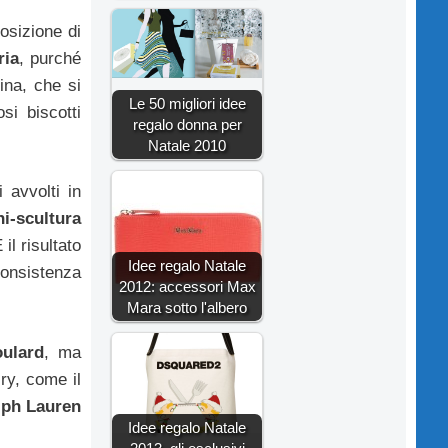
osizione di
ria
, purché
ina, che si
Le 50 migliori idee
osi biscotti
regalo donna per
Natale 2010
 avvolti in
i-scultura
il risultato
Idee regalo Natale
onsistenza
2012: accessori Max
Mara sotto l'albero
oulard
, ma
ry, come il
lph Lauren
Idee regalo Natale