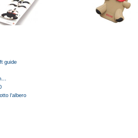
ft guide
in…
0
tto l'albero