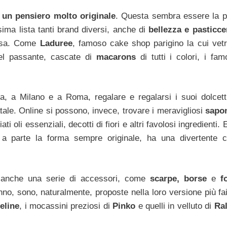
a
un pensiero molto originale
. Questa sembra essere la p
sima lista tanti brand diversi, anche di
bellezza e pasticce
iosa. Come
Laduree
, famoso cake shop parigino la cui vetr
del passante, cascate di
macarons
di tutti i colori, i fam
, a Milano e a Roma, regalare e regalarsi i suoi dolcetti
tale. Online si possono, invece, trovare i meravigliosi
sapon
 oli essenziali, decotti di fiori e altri favolosi ingredienti. E 
 parte la forma sempre originale, ha una divertente c
 anche una serie di accessori, come
scarpe, borse
e
f
nno, sono, naturalmente, proposte nella loro versione più fai
eline
, i mocassini preziosi di
Pinko
e quelli in velluto di
Ra