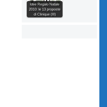
Idee Regalo Natale
2010: le 13 proposte
di Clinique (III)