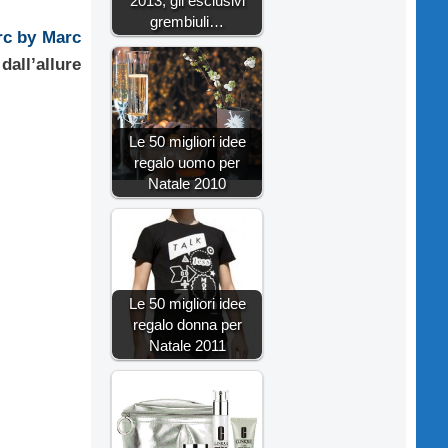
2013, gli esclusivi
grembiuli…
c by Marc
dall’allure
Le 50 migliori idee
regalo uomo per
Natale 2010
Le 50 migliori idee
regalo donna per
Natale 2011