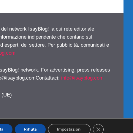
 del network IsayBlog! la cui rete editoriale
 informazione indipendente che contano sul
d esperti del settore. Per pubblicità, comunicati e
log.com
 IsayBlog! network. For advertising, press releases
fo@isayblog.comContattaci
:
info@isayblog.com
y (UE)
CLOSE GDPR CO
ta
Rifiuta
Impostazioni