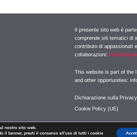
Il presente sito web è parte
comprende siti tematici di
contributo di appassionati e
collaborazioni:
info@isayb
This website is part of the
and other opportunities:
in
Dichiarazione sulla Privac
Cookie Policy (UE)
sul nostro sito web.
 il banner, presti il consenso all’uso di tutti i cookie
Accet
Modalizer.com © 2026. All right reserverd.