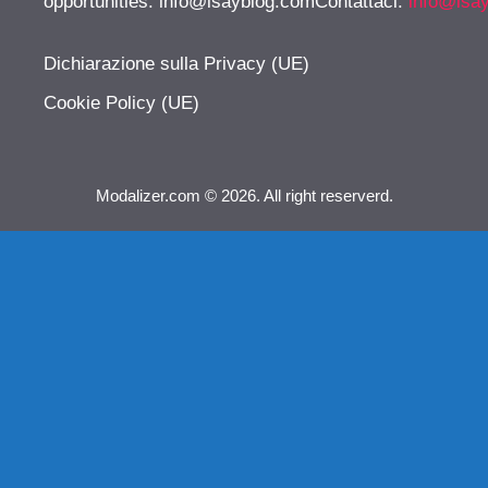
opportunities:
info@isayblog.comContattaci
:
info@isa
Dichiarazione sulla Privacy (UE)
Cookie Policy (UE)
Modalizer.com © 2026. All right reserverd.