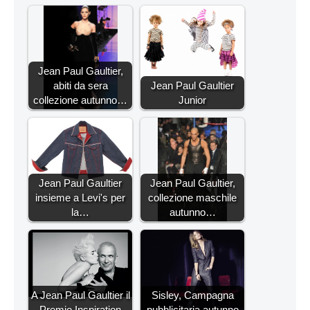
Jean Paul Gaultier,
abiti da sera
Jean Paul Gaultier
collezione autunno…
Junior
Jean Paul Gaultier
Jean Paul Gaultier,
insieme a Levi's per
collezione maschile
la…
autunno…
A Jean Paul Gaultier il
Sisley, Campagna
Premio Inspiration
pubblicitaria autunno