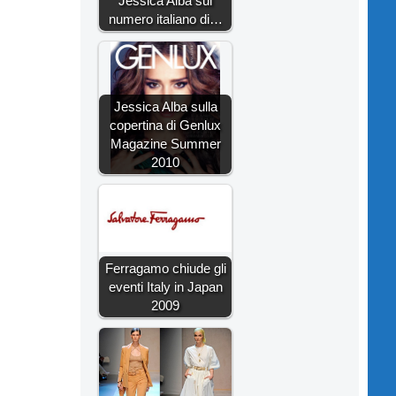
Jessica Alba sul
numero italiano di…
Jessica Alba sulla
copertina di Genlux
Magazine Summer
2010
Ferragamo chiude gli
eventi Italy in Japan
2009