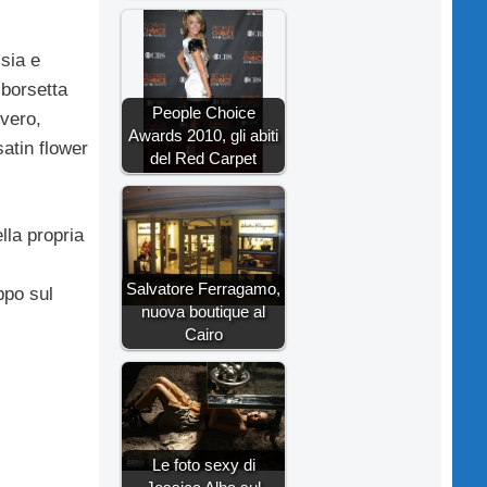
csia e
 borsetta
People Choice
 vero,
Awards 2010, gli abiti
satin flower
del Red Carpet
lla propria
Salvatore Ferragamo,
ppo sul
nuova boutique al
Cairo
Le foto sexy di