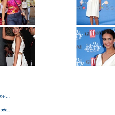
t del…
 moda…