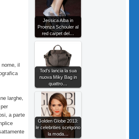
Jessica Alba in
Proenza Schouler al
red carpet del…
 nome, il
Tod’s lancia la sua
ografica
nuova Miky Bag in
quattro…
ine larghe,
 per
osi, a parte
Golden Globe 2013:
mplice
le celebrities scelgono
esattamente
la moda…