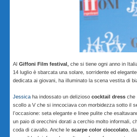
Al
Giffoni Film festival,
che si tiene ogni anno in Ital
14 luglio è sbarcata una solare, sorridente ed elegant
dedicata ai giovani, ha illuminato la scena vestita di b
Jessica
ha indossato un delizioso
cocktail dress
che 
scollo a V che si inncociava con morbidezza sotto il se
l’occasione: seta elegante e linee pulite che esaltavano 
un paio di orecchini dorati a cerchio molto informali, c
coda di cavallo. Anche le
scarpe color cioccolato
, d