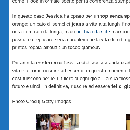
come il look informale scelto per la conferenza stamp
In questo caso Jessica ha optato per un
top senza sp
orange: un paio di semplici
jeans
a vita alta lunghi fin
nera con tracolla lunga, maxi
occhiali da sole
marroni
possiamo replicare senza problemi nella vita di tutti i 
printes regala all’outfit un tocco glamour.
Durante la
conferenza
Jessica si è lasciata andare ad 
vita e a come riuscire ad esserlo: in questo momento l
costituiscono per lei il fulcro di ogni gioia. La sua fi
futuro e uindi, in definitiva, riuscire ad essere
felici g
Photo Credit| Getty Images