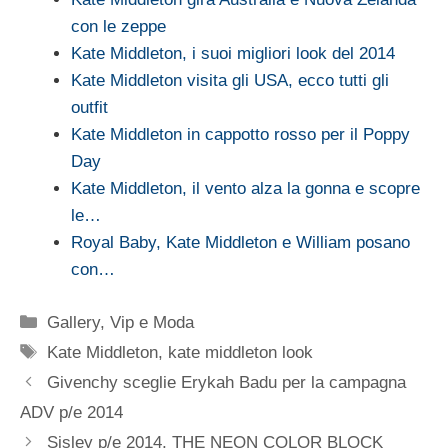
con le zeppe
Kate Middleton, i suoi migliori look del 2014
Kate Middleton visita gli USA, ecco tutti gli
outfit
Kate Middleton in cappotto rosso per il Poppy
Day
Kate Middleton, il vento alza la gonna e scopre
le…
Royal Baby, Kate Middleton e William posano
con…
Categorie
Gallery
,
Vip e Moda
Tag
Kate Middleton
,
kate middleton look
Givenchy sceglie Erykah Badu per la campagna
ADV p/e 2014
Sisley p/e 2014, THE NEON COLOR BLOCK