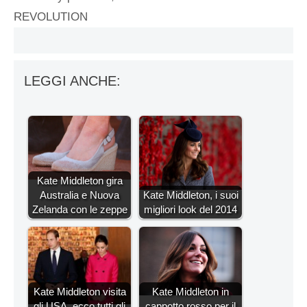
REVOLUTION
LEGGI ANCHE:
Kate Middleton gira
Australia e Nuova
Kate Middleton, i suoi
Zelanda con le zeppe
migliori look del 2014
Kate Middleton visita
Kate Middleton in
gli USA, ecco tutti gli
cappotto rosso per il