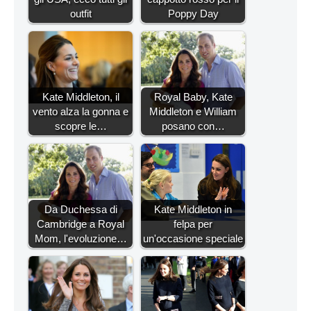
outfit
Poppy Day
Kate Middleton, il
Royal Baby, Kate
vento alza la gonna e
Middleton e William
scopre le…
posano con…
Da Duchessa di
Kate Middleton in
Cambridge a Royal
felpa per
Mom, l'evoluzione…
un'occasione speciale