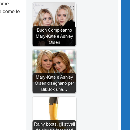
 come
e come le
Buon Compleanno
Mary-Kate e Ashley
Olsen
Mary-Kate e Ashley
Olsen disegnano per
BikBok una…
Rainy boots, gli stivali