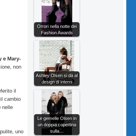
Orrori nella notte dei
Fashion Awards
y e Mary-
sione, non
Ashley Olsen si dà al
design di interni
erito il
 il cambio
 nelle
Le gemelle Olsen in
un doppia copertina
sulla…
pulite, uno