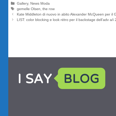
Categorie
Gallery
,
News Moda
Tag
gemelle Olsen
,
the row
Kate Middleton di nuovo in abito Alexander McQueen per il G
LIST: color blocking e look rétro per il backstage dell’adv a/i