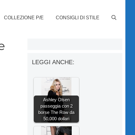
COLLEZIONE P/E
CONSIGLI DI STILE
e
LEGGI ANCHE:
Ashley Olsen
passeggia con 2
borse The Row da
50,000 dollari