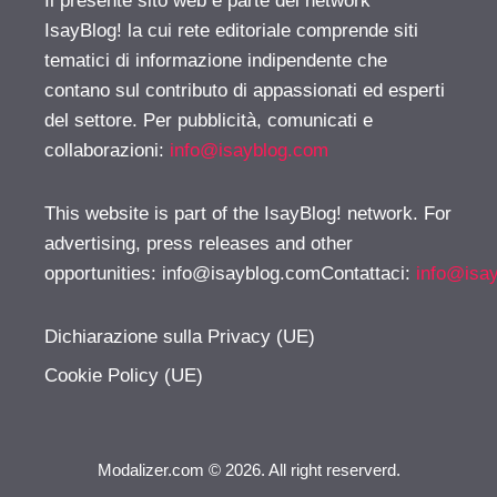
Il presente sito web è parte del network
IsayBlog! la cui rete editoriale comprende siti
tematici di informazione indipendente che
contano sul contributo di appassionati ed esperti
del settore. Per pubblicità, comunicati e
collaborazioni:
info@isayblog.com
This website is part of the IsayBlog! network. For
advertising, press releases and other
opportunities:
info@isayblog.comContattaci
:
info@isa
Dichiarazione sulla Privacy (UE)
Cookie Policy (UE)
Modalizer.com © 2026. All right reserverd.