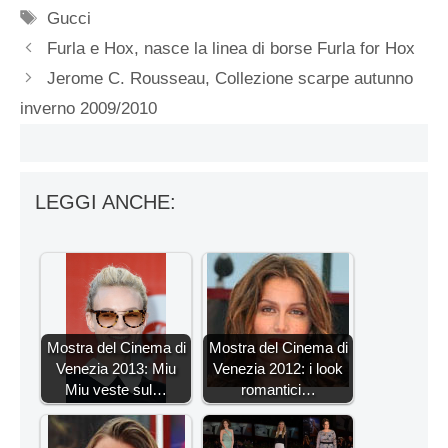
Tag
Gucci
Furla e Hox, nasce la linea di borse Furla for Hox
Jerome C. Rousseau, Collezione scarpe autunno
inverno 2009/2010
LEGGI ANCHE:
Mostra del Cinema di
Mostra del Cinema di
Venezia 2013: Miu
Venezia 2012: i look
Miu veste sul…
romantici…