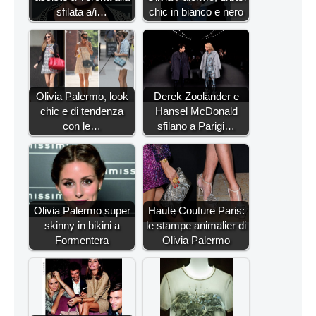
sfilata a/i…
chic in bianco e nero
Olivia Palermo, look
Derek Zoolander e
chic e di tendenza
Hansel McDonald
con le…
sfilano a Parigi…
Olivia Palermo super
Haute Couture Paris:
skinny in bikini a
le stampe animalier di
Formentera
Olivia Palermo