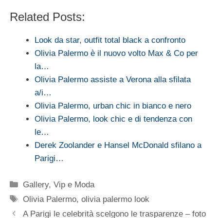
Related Posts:
Look da star, outfit total black a confronto
Olivia Palermo è il nuovo volto Max & Co per
la…
Olivia Palermo assiste a Verona alla sfilata
a/i…
Olivia Palermo, urban chic in bianco e nero
Olivia Palermo, look chic e di tendenza con
le…
Derek Zoolander e Hansel McDonald sfilano a
Parigi…
Categorie
Gallery
,
Vip e Moda
Tag
Olivia Palermo
,
olivia palermo look
A Parigi le celebrità scelgono le trasparenze – foto