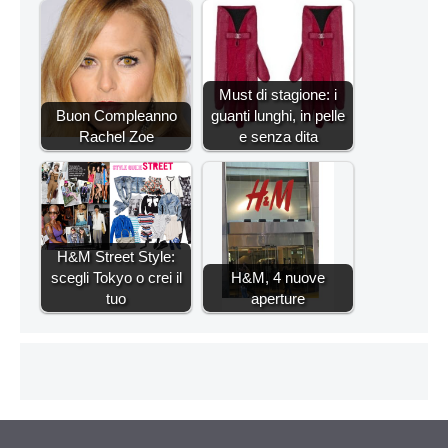
Must di stagione: i
Buon Compleanno
guanti lunghi, in pelle
Rachel Zoe
e senza dita
H&M Street Style:
scegli Tokyo o crei il
H&M, 4 nuove
tuo
aperture