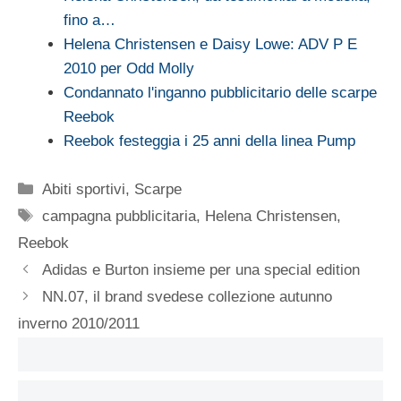
fino a…
Helena Christensen e Daisy Lowe: ADV P E
2010 per Odd Molly
Condannato l'inganno pubblicitario delle scarpe
Reebok
Reebok festeggia i 25 anni della linea Pump
Categorie
Abiti sportivi
,
Scarpe
Tag
campagna pubblicitaria
,
Helena Christensen
,
Reebok
Adidas e Burton insieme per una special edition
NN.07, il brand svedese collezione autunno
inverno 2010/2011