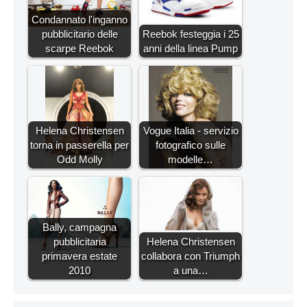
Condannato l'inganno
pubblicitario delle
Reebok festeggia i 25
scarpe Reebok
anni della linea Pump
Helena Christensen
Vogue Italia - servizio
torna in passerella per
fotografico sulle
Odd Molly
modelle…
Bally, campagna
pubblicitaria
Helena Christensen
primavera estate
collabora con Triumph
2010
a una…