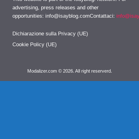
advertising, press releases and other
opportunities:
info@isayblog.comContattaci
:
info@isa
Dichiarazione sulla Privacy (UE)
Cookie Policy (UE)
Modalizer.com © 2026. All right reserverd.