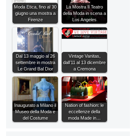
Moda Etica, fino al 30
La Mostra Il Teatro
giugno una mostra a
della Moda in scena a
Firenze
Los Angeles
Dal 13 maggio al 26
Vintage Vanitas,
settembre in mostra
dall'11 al 13 dicembre
Le Grand Bal Dior
a Cremona
Inaugurato a Milano il
Nation of fashion: le
Museo della Moda e
eccellenze della
del Costume
moda Made in…