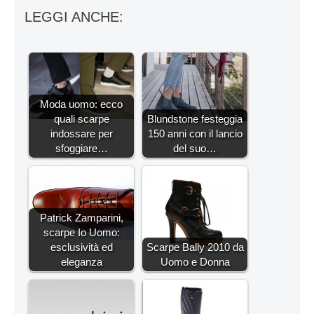
LEGGI ANCHE:
Moda uomo: ecco
quali scarpe
Blundstone festeggia
indossare per
150 anni con il lancio
sfoggiare…
del suo…
Patrick Zamparini,
scarpe Io Uomo:
esclusività ed
Scarpe Bally 2010 da
eleganza
Uomo e Donna