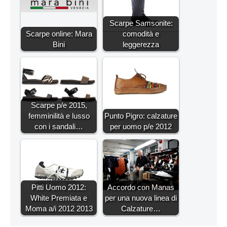
Scarpe Samsonite:
Scarpe online: Mara
comodità e
Bini
leggerezza
Scarpe p/e 2015,
femminilità e lusso
Punto Pigro: calzature
con i sandali…
per uomo p/e 2012
Pitti Uomo 2012:
Accordo con Manas
White Premiata e
per una nuova linea di
Moma a/i 2012 2013
Calzature…