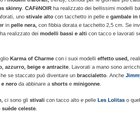
ns skinny
.
CAFèNOIR
ha realizzato dei bellissimi modelli ba
aforati, uno
stivale alto
con tacchetto in pelle e
gambale in 
er
in
pelle nera,
con fibbia dorata e tacchetto 2,5 cm. Se in
ha realizzato dei
modelli bassi e alti
con tacco e lavorati 
glio
Karma of Charme
con i suoi modelli
effetto used,
reali
o, azzurro, beige e antracite
. Lavorati a mano sono arricchi
he se staccato può diventare un
braccialetto
. Anche
Jimm
 e nero
da abbinare a
shorts
e
minigonne
.
e,
ci sono gli
stivali
con tacco alto e pelle
Les Lolitas
o quel
n
suède celeste
.