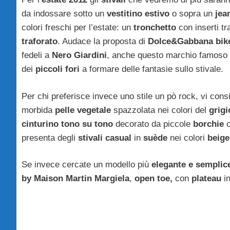
da indossare sotto un
vestitino estivo
o sopra un
jea
colori freschi per l’estate: un
tronchetto
con inserti tr
traforato
. Audace la proposta di
Dolce&Gabbana bik
fedeli a
Nero Giardini
, anche questo marchio famoso 
dei
piccoli fori
a formare delle fantasie sullo stivale.
Per chi preferisce invece uno stile un pò rock, vi consi
morbida
pelle vegetale
spazzolata nei colori del
grigi
cinturino tono su tono
decorato da piccole
borchie
c
presenta degli
stivali casual
in
suède
nei colori
beige
Se invece cercate un modello più
elegante e semplic
by Maison Martin Margiela
,
open toe,
con
plateau
i