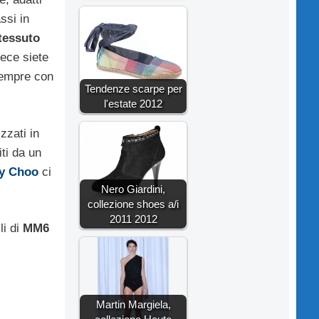
ssi in
tessuto
vece siete
sempre con
Tendenze scarpe per
l'estate 2012
zzati in
ti da un
y Choo
ci
Nero Giardini,
collezione shoes a/i
2011 2012
li di
MM6
Martin Margiela,