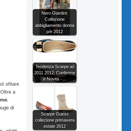
Nero Giardini:
Collezione
abbigliamento donna
p/e 2012
Tendenza Scarpe a/i
2011 2012: Conferme
e Novità -…
i sfilare
 Oltre a
rme
,
rouge di
Scarpe Guess
collezione primavera
estate 2012
e, adatti