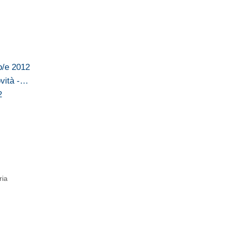
p/e 2012
vità -…
2
ria