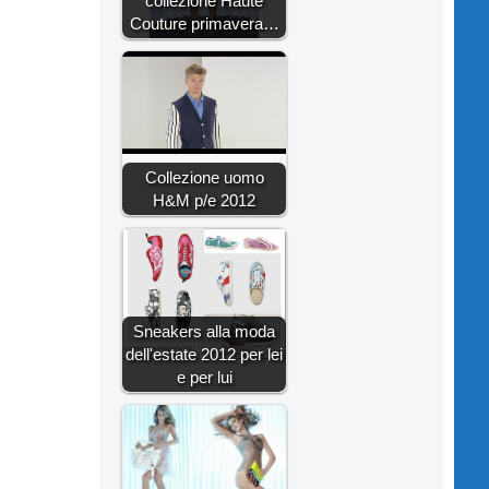
collezione Haute
Couture primavera…
Collezione uomo
H&M p/e 2012
Sneakers alla moda
dell'estate 2012 per lei
e per lui