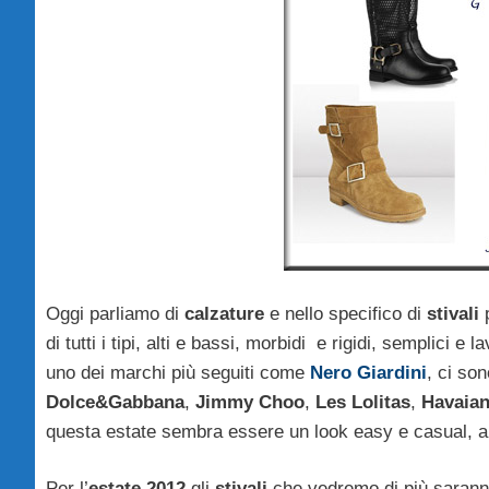
Oggi parliamo di
calzature
e nello specifico di
stivali
p
di tutti i tipi, alti e bassi, morbidi e rigidi, semplici e la
uno dei marchi più seguiti come
Nero Giardini
, ci so
Dolce&Gabbana
,
Jimmy Choo
,
Les Lolitas
,
Havaian
questa estate sembra essere un look easy e casual, 
Per l’
estate 2012
gli
stivali
che vedremo di più sarann