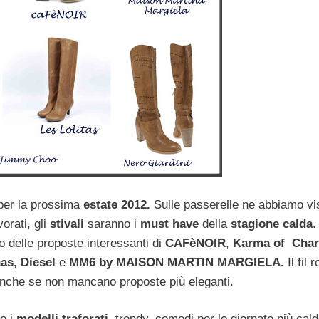
er la prossima
estate 2012.
Sulle passerelle ne abbiamo vist
vorati, gli
stivali
saranno i
must have
della
stagione calda
.
no delle proposte interessanti di
CAFèNOIR
,
Karma of Cha
as, Diesel
e
MM6 by MAISON MARTIN MARGIELA.
Il fil 
anche se non mancano proposte più eleganti.
o i
modelli traforati,
trendy, comodi per le giornate più cald