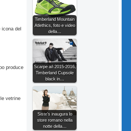
Timberland Mountain
Atlethics, foto e video
 icona del
della…
Scarpe a/i 2015-2016,
po produce
Timberland Cupsole
black in…
le vetrine
Siste's inaugura lo
store romano nella
notte della…