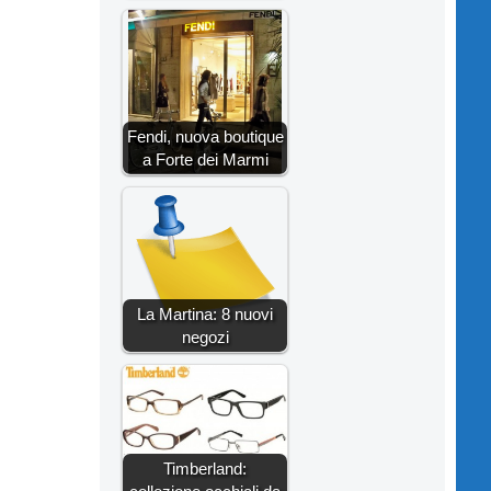
Fendi, nuova boutique
a Forte dei Marmi
La Martina: 8 nuovi
negozi
Timberland: