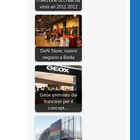
collezione occhiali da
vista a/i 2011 2012
DeN Store, nuovo
negozio a Biella
Geox premiato dai
francisor per il
concept…