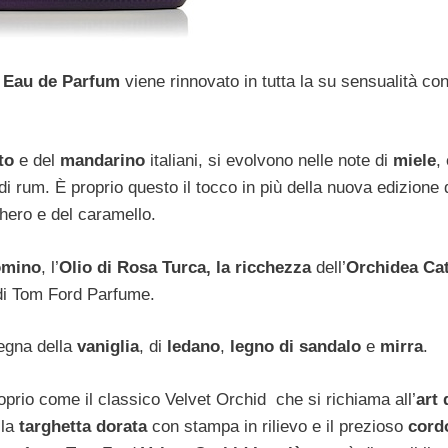
d Eau de Parfum
viene rinnovato in tutta la su sensualità co
to
e del
mandarino
italiani, si evolvono nelle note di
miele
,
 di rum. È proprio questo il tocco in più della nuova edizione 
hero e del caramello.
omino
, l’
Olio di Rosa Turca, la ricchezza
dell’
Orchidea Cat
 di Tom Ford Parfume.
segna della
vaniglia
, di
ledano
,
legno di sandalo
e
mirra
.
roprio come il classico Velvet Orchid
che si richiama all’
art
lla
targhetta dorata
con stampa in rilievo e il prezioso
cord