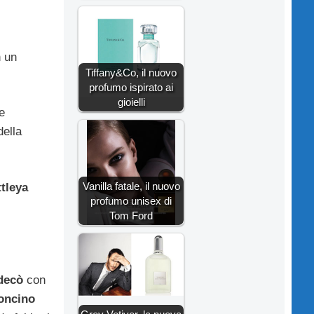
n un
Tiffany&Co, il nuovo
profumo ispirato ai
gioielli
 e
della
Vanilla fatale, il nuovo
tleya
profumo unisex di
Tom Ford
 decò
con
oncino