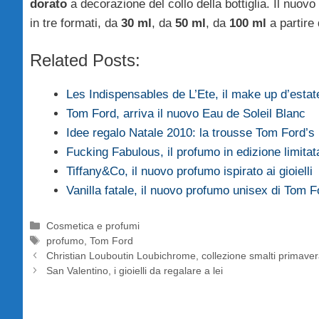
dorato
a decorazione del collo della bottiglia. Il nuo
in tre formati, da
30 ml
, da
50 ml
, da
100 ml
a partire
Related Posts:
Les Indispensables de L’Ete, il make up d’estat
Tom Ford, arriva il nuovo Eau de Soleil Blanc
Idee regalo Natale 2010: la trousse Tom Ford’
Fucking Fabulous, il profumo in edizione limita
Tiffany&Co, il nuovo profumo ispirato ai gioielli
Vanilla fatale, il nuovo profumo unisex di Tom F
Categorie
Cosmetica e profumi
Tag
profumo
,
Tom Ford
Christian Louboutin Loubichrome, collezione smalti primave
San Valentino, i gioielli da regalare a lei