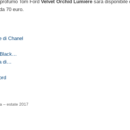
vo profumo Tom Ford
Velvet Orchid Lumière
sarà disponibile 
 da 70 euro.
e di Chanel
s Black…
ta di…
ord
ra – estate 2017