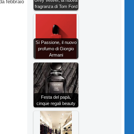
Grey Vetiver, la nuova
da febbraio
fragranza di Tom Ford
Sì Passione, il nuovo
profumo di Giorgio
Armani
Festa del papà,
cinque regali beauty