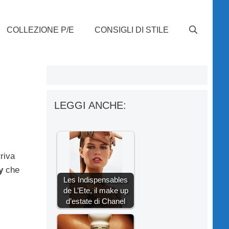
COLLEZIONE P/E
CONSIGLI DI STILE
LEGGI ANCHE:
riva
y
che
Les Indispensables
de L’Ete, il make up
d’estate di Chanel