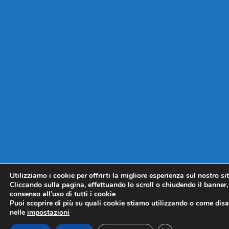
Utilizziamo i cookie per offrirti la migliore esperienza sul nostro si
Cliccando sulla pagina, effettuando lo scroll o chiudendo il banner, 
consenso all’uso di tutti i cookie
Puoi scoprire di più su quali cookie stiamo utilizzando o come disat
nelle
impostazioni