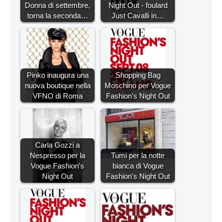
Donna di settembre,
Night Out - foulard
torna la seconda…
Just Cavalli in…
Pinko inaugura una
Shopping Bag
nuova boutique nella
Moschino per Vogue
VFNO di Roma
Fashion's Night Out
Carla Gozzi a
Nespresso per la
Tumi per la notte
Vogue Fashion's
bianca di Vogue
Night Out
Fashion's Night Out