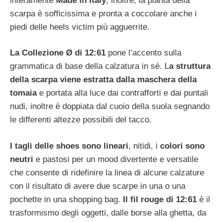
interamente
Made in Italy
, inoltre, la pianta della
scarpa è sofficissima e pronta a coccolare anche i
piedi delle heels victim più agguerrite.
La Collezione Ø di 12:61
pone l’accento sulla
grammatica di base della calzatura in sé. L
a struttura
della scarpa viene estratta dalla maschera della
tomaia
e portata alla luce dai contrafforti e dai puntali
nudi, inoltre è doppiata dal cuoio della suola segnando
le differenti altezze possibili del tacco.
I tagli delle shoes sono lineari
, nitidi, i
colori sono
neutri
e pastosi per un mood divertente e versatile
che consente di ridefinire la linea di alcune calzature
con il risultato di avere due scarpe in una o una
pochette in una shopping bag.
Il fil rouge di 12:61
è il
trasformismo degli oggetti, dalle borse alla ghetta, da