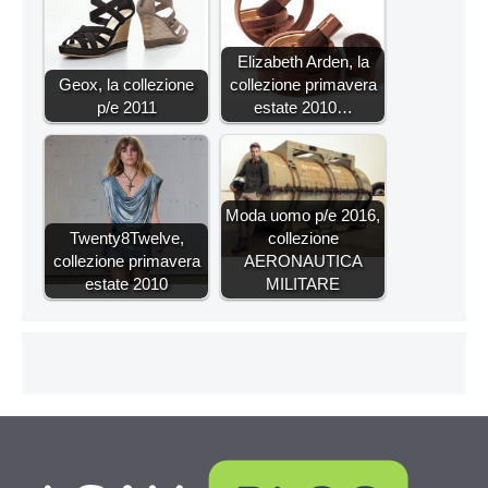
Elizabeth Arden, la
Geox, la collezione
collezione primavera
p/e 2011
estate 2010…
Moda uomo p/e 2016,
Twenty8Twelve,
collezione
collezione primavera
AERONAUTICA
estate 2010
MILITARE