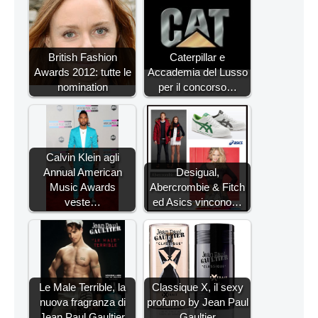
British Fashion
Caterpillar e
Awards 2012: tutte le
Accademia del Lusso
nomination
per il concorso…
Calvin Klein agli
Annual American
Desigual,
Music Awards
Abercrombie & Fitch
veste…
ed Asics vincono…
Le Male Terrible, la
Classique X, il sexy
nuova fragranza di
profumo by Jean Paul
Jean Paul Gaultier
Gaultier