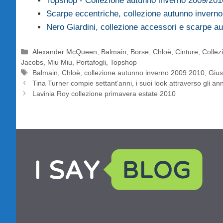
Topshop - Collezione autunno inverno 2009/201
Scarpe eccentriche, collezione autunno invern
Nero Giardini, collezione accessori e scarpe 
Categorie
Alexander McQueen
,
Balmain
,
Borse
,
Chloè
,
Cinture
,
Collez
Jacobs
,
Miu Miu
,
Portafogli
,
Topshop
Tag
Balmain
,
Chloè
,
collezione autunno inverno 2009 2010
,
Gius
Tina Turner compie settant’anni, i suoi look attraverso gli ann
Lavinia Roy collezione primavera estate 2010