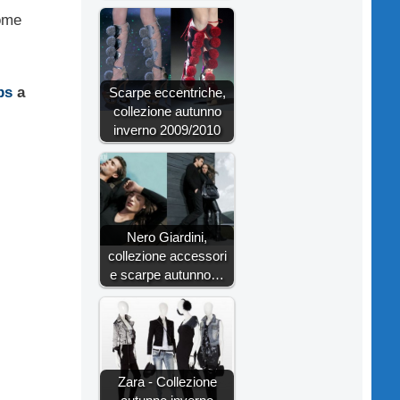
come
bs
a
Scarpe eccentriche,
collezione autunno
inverno 2009/2010
Nero Giardini,
collezione accessori
e scarpe autunno…
Zara - Collezione