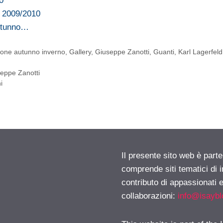
0
o 2009/2010
autunno…
ione autunno inverno
,
Gallery
,
Giuseppe Zanotti
,
Guanti
,
Karl Lagerfeld
eppe Zanotti
i
Il presente sito web è parte
comprende siti tematici di
contributo di appassionati e
collaborazioni:
info@isayb