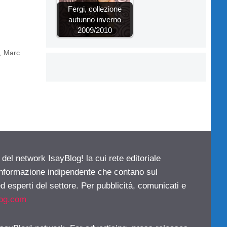
Fergi, collezione
autunno inverno
2009/2010
,
Marc
 del network IsayBlog! la cui rete editoriale
 informazione indipendente che contano sul
d esperti del settore. Per pubblicità, comunicati e
log.com