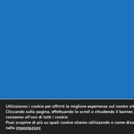
Utilizziamo i cookie per offrirti la migliore esperienza sul nostro si
Cliccando sulla pagina, effettuando lo scroll o chiudendo il banner, 
consenso all’uso di tutti i cookie
Puoi scoprire di più su quali cookie stiamo utilizzando o come disat
nelle
impostazioni