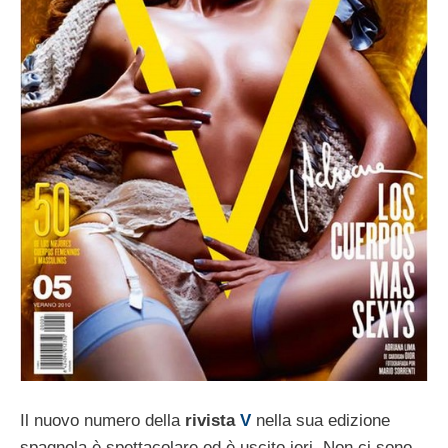
Il nuovo numero della
rivista
V
nella sua edizione
spagnola è spettacolare ed è uscito ieri. Non ci sono