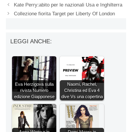
Kate Perry:abito per le nazionali Usa e Inghilterra
Collezione fiorita Target per Liberty Of London
LEGGI ANCHE:
Eva Herzigova sulla
Naomi, Rachel,
rivista Numèro
Christina ed Eva 4
edizione Giapponese
dive Vs una copertina
Anna Wintour in
Demi Moore in