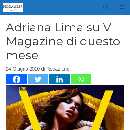
Vai
M
al
contenuto
Adriana Lima su V
Magazine di questo
mese
24 Giugno 2010
di
Redazione