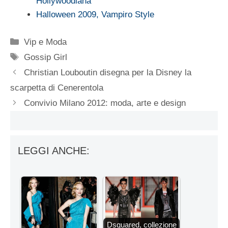
Hollywoodiana
Halloween 2009, Vampiro Style
Categorie
Vip e Moda
Tag
Gossip Girl
Christian Louboutin disegna per la Disney la
scarpetta di Cenerentola
Convivio Milano 2012: moda, arte e design
LEGGI ANCHE:
Dsquared, collezione