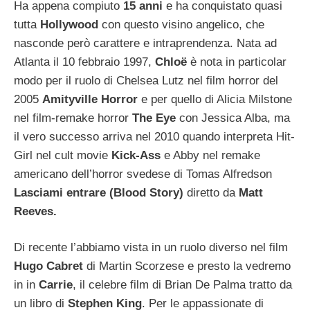
Ha appena compiuto
15 anni
e ha conquistato quasi
tutta
Hollywood
con questo visino angelico, che
nasconde però carattere e intraprendenza. Nata ad
Atlanta il 10 febbraio 1997,
Chloë
è nota in particolar
modo per il ruolo di Chelsea Lutz nel film horror del
2005
Amityville Horror
e per quello di Alicia Milstone
nel film-remake horror
The Eye
con Jessica Alba, ma
il vero successo arriva nel 2010 quando interpreta Hit-
Girl nel cult movie
Kick-Ass
e Abby nel remake
americano dell’horror svedese di Tomas Alfredson
Lasciami entrare (Blood Story)
diretto da
Matt
Reeves.
Di recente l’abbiamo vista in un ruolo diverso nel film
Hugo Cabret
di Martin Scorzese e presto la vedremo
in in
Carrie
, il celebre film di Brian De Palma tratto da
un libro di
Stephen King
. Per le appassionate di