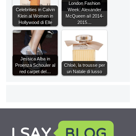
London Fashion
Celebrities in Calvin
Week: Alexander
Klein al Women in
McQueen a/i 2014-
Hollywood di Elle
2015…
Jessica Alba in
Proenza Schouler al
Chloè, la trousse per
red carpet del…
un Natale di lusso