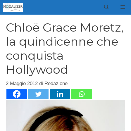
Vai
M
al
contenuto
Chloë Grace Moretz,
la quindicenne che
conquista
Hollywood
2 Maggio 2012
di
Redazione