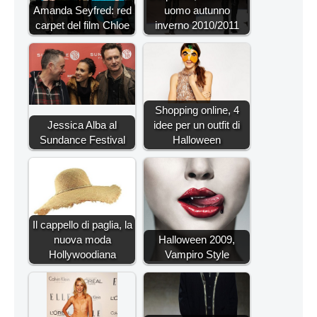
Amanda Seyfred: red
uomo autunno
carpet del film Chloe
inverno 2010/2011
Shopping online, 4
Jessica Alba al
idee per un outfit di
Sundance Festival
Halloween
Il cappello di paglia, la
nuova moda
Halloween 2009,
Hollywoodiana
Vampiro Style