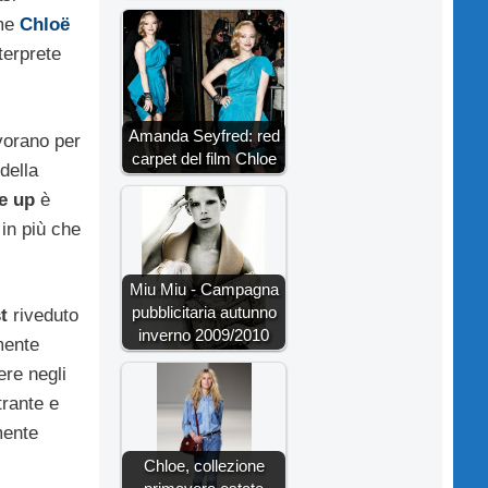
ome
Chloë
terprete
Amanda Seyfred: red
vorano per
carpet del film Chloe
della
e up
è
 in più che
Miu Miu - Campagna
pubblicitaria autunno
t
riveduto
inverno 2009/2010
mente
ere negli
trante e
mente
Chloe, collezione