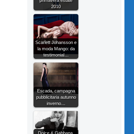
primavera estate
2010
Scarlett Johansson e
la moda Mango: da
testimonial…
Escada, campagna
pubblicitaria autunno
inverno…
Dolce & Gabbana,