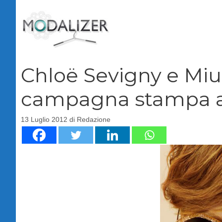
Vai
al
contenuto
Chloë Sevigny e Miu M
campagna stampa a/
13 Luglio 2012
di
Redazione