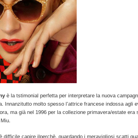
ny
è la tstimonial perfetta per interpretare la nuova campag
. Innanzitutto molto spesso l’attrice francese indossa agli e
adora, ma già nel 1996 per la collezione primavera/estate era s
 Miu.
è difficile capire ilperchè, guardando i meravigliosi scatti qu