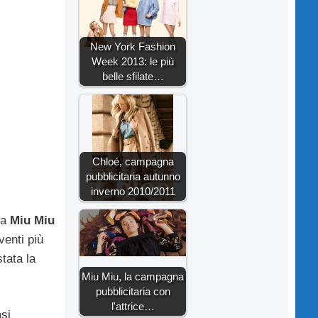
New York Fashion
Week 2013: le più
belle sfilate…
Chloé, campagna
pubblicitaria autunno
inverno 2010/2011
na
Miu Miu
venti più
tata la
Miu Miu, la campagna
pubblicitaria con
l'attrice…
asi