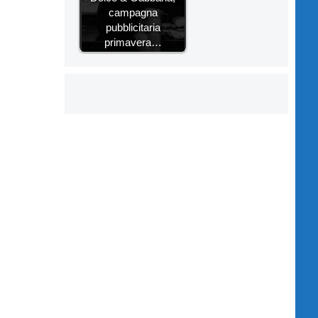
campagna
pubblicitaria
primavera…