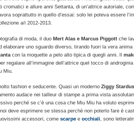
ti cromatici e allure anni Settanta, di un’attrice autoriale, c
ora soprattutto in quello d’essai: solo lei poteva essere l’in
llezione a/i 2012-2013.
tografia di moda, il duo
Mert Alas e Marcus Piggott
che la
d elaborare uno sguardo diverso, tirando fuori la vera anima 
tanta
con la moquette a pelo alto tipica di quegli anni. Il
mak
 per regalare all’immagine dell’attrice quel tocco di androginia
iu Miu.
 molto fashion e seducente. Quasi un moderno
Ziggy Stardus
stamento audace nei tailleur di stampe a prima vista assoluta
gressivo perché se c’è una cosa che Miu Miu ha voluto esprim
 noi deve esprimere se stessa perchè non poterlo fare è cas
i nuovissimi accessori, come
scarpe
e
occhiali
, sono letteral