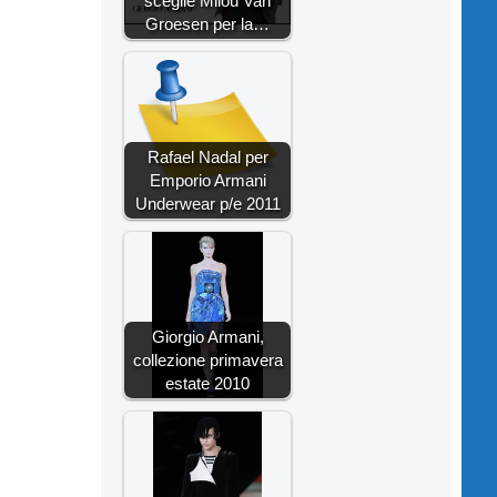
sceglie Milou Van
Groesen per la…
Rafael Nadal per
Emporio Armani
Underwear p/e 2011
Giorgio Armani,
collezione primavera
estate 2010