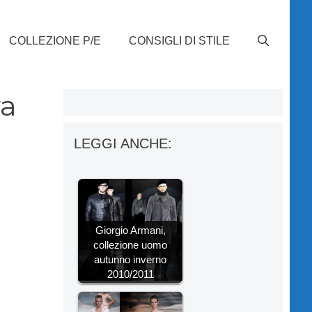
COLLEZIONE P/E
CONSIGLI DI STILE
ra
LEGGI ANCHE:
Giorgio Armani,
collezione uomo
autunno inverno
2010/2011