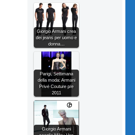
Giorgio Armani crea
dei jeans per uomo e
donna…
Parigi, Settimana
della moda: Armani
Privé Couture p/e
2011
Giorgio Armani