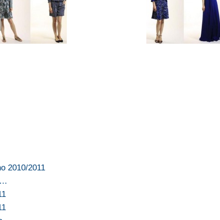
no 2010/2011
e…
11
11