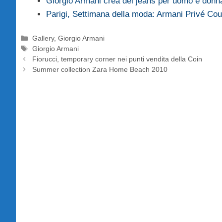
Giorgio Armani crea dei jeans per uomo e don
Parigi, Settimana della moda: Armani Privé Cou
Categorie
Gallery
,
Giorgio Armani
Tag
Giorgio Armani
Fiorucci, temporary corner nei punti vendita della Coin
Summer collection Zara Home Beach 2010