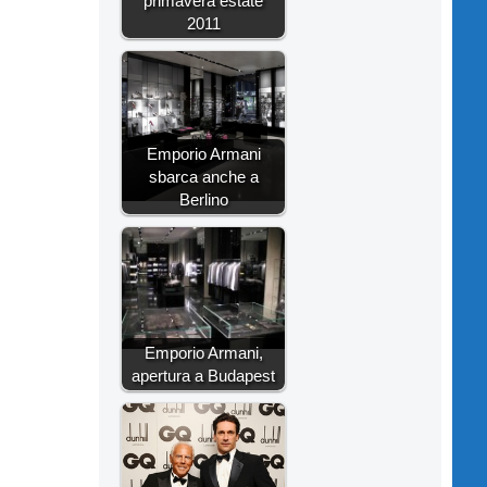
primavera estate
2011
Emporio Armani
sbarca anche a
Berlino
Emporio Armani,
apertura a Budapest