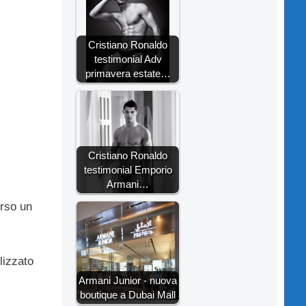
Cristiano Ronaldo
testimonial Adv
primavera estate…
Cristiano Ronaldo
testimonial Emporio
Armani…
erso un
lizzato
Armani Junior - nuova
boutique a Dubai Mall