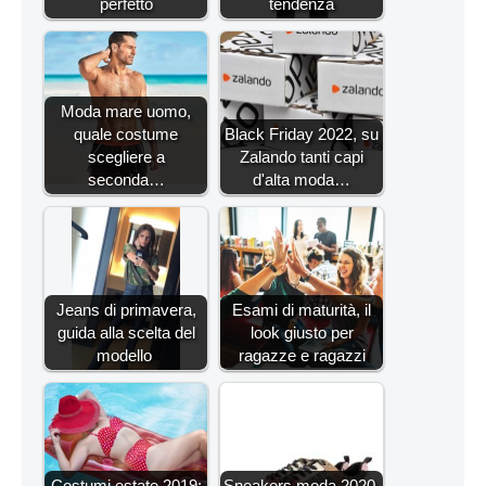
perfetto
tendenza
Moda mare uomo,
quale costume
Black Friday 2022, su
scegliere a
Zalando tanti capi
seconda…
d'alta moda…
Jeans di primavera,
Esami di maturità, il
guida alla scelta del
look giusto per
modello
ragazze e ragazzi
Costumi estate 2019:
Sneakers moda 2020,