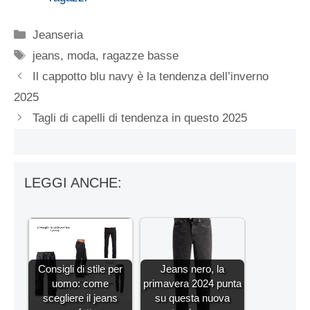
Categorie
Jeanseria
Tag
jeans
,
moda
,
ragazze basse
Il cappotto blu navy è la tendenza dell’inverno
2025
Tagli di capelli di tendenza in questo 2025
LEGGI ANCHE:
Consigli di stile per
Jeans nero, la
uomo: come
primavera 2024 punta
scegliere il jeans
su questa nuova